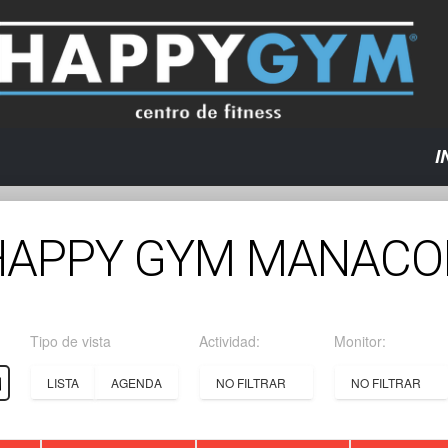
I
HAPPY GYM MANACO
Tipo de vista
Actividad:
Monitor:
LISTA
AGENDA
NO FILTRAR
NO FILTRAR