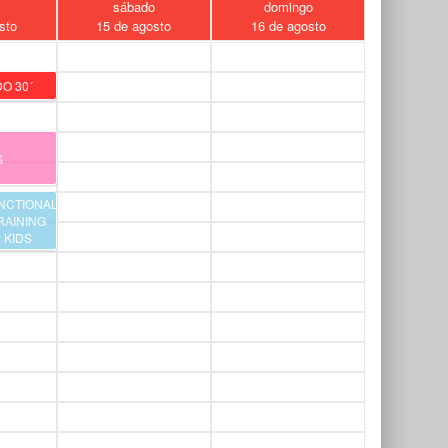
s
sábado
domingo
sto
15 de agosto
16 de agosto
O 30´
S
NCTIONAL
RAINING
KIDS