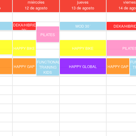
miércoles
jueves
vierne
o
12 de agosto
13 de agosto
14 de ago
DEKA/HIBRIDO
WOD 30´
DEKA/HIBRID
30´
PILATES
HAPPY BIKE
HAPPY BIKE
PILATE
FUNCTIONAL
FU
HAPPY GAP
HAPPY GLOBAL
HAPPY GAP
TRAINING
T
KIDS