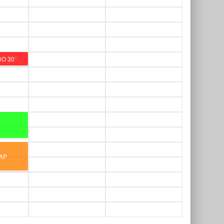
O 30´
A
AP