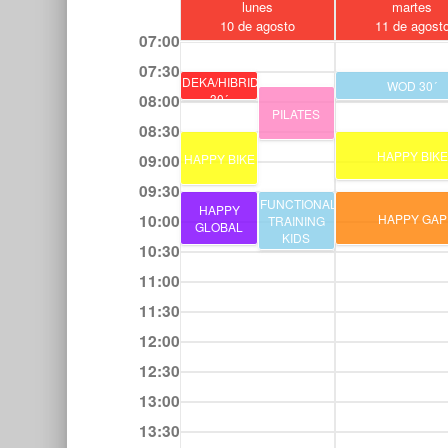
lunes
martes
10 de agosto
11 de agost
07:00
07:30
DEKA/HIBRIDO
WOD 30´
08:00
30´
PILATES
08:30
HAPPY BIKE
09:00
HAPPY BIKE
09:30
FUNCTIONAL
HAPPY
10:00
HAPPY GAP
TRAINING
GLOBAL
KIDS
10:30
11:00
11:30
12:00
12:30
13:00
13:30